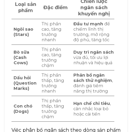
Chiến lược
Loại sản
Đặc điểm
ngân sách
phẩm
khuyến nghị
Thị phần
Đầu tư mạnh
để
Ngôi sao
cao, tăng
chiếm lĩnh thị
(Stars)
trưởng
trường, mở rộng
nhanh
độ phủ, tăng tốc
Thị phần
Bò sữa
Duy trì ngân sách
cao, tăng
(Cash
vừa đủ, tối ưu lợi
trưởng
Cows)
nhuận và hiệu quả
chậm
Thị phần
Phân bổ ngân
Dấu hỏi
thấp, tăng
sách thử nghiệm
,
(Question
trưởng
đánh giá tiềm
Marks)
nhanh
năng thị trường
Thị phần
Hạn chế chi tiêu
,
Con chó
thấp, tăng
cân nhắc loại bỏ
(Dogs)
trưởng
hoặc cải tiến
chậm
Việc phân bổ ngân sách theo dòng sản phẩm