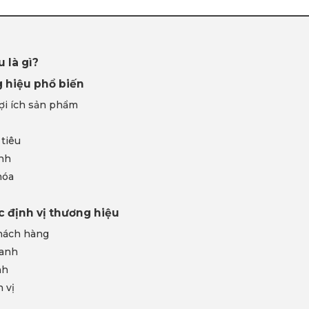
u là gì?
g hiệu phổ biến
lợi ích sản phẩm
 tiêu
anh
hóa
c định vị thương hiệu
khách hàng
ranh
nh
 vị