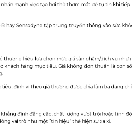
nhấn mạnh việc tạo hơi thở thơm mát để tự tin khi tiếp x
-B hay Sensodyne tập trung truyền thông vào sức khỏe 
g đó thương hiệu lựa chọn mức giá sản phẩm/dịch vụ như 
khúc khách hàng mục tiêu. Giá không đơn thuần là con 
g.
 tiêu, định vị theo giá thường được chia làm ba dạng ch
hẳng định đẳng cấp, chất lượng vượt trội hoặc tính đ
ng vai trò như một “tín hiệu” thể hiện sự xa xỉ.