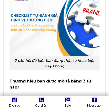
7 câu hỏi để biết bạn đang thật sự khác biệt
hay không
Thương hiệu bạn được mô tả bằng 3 từ
nào?
Hãy chắc chắn rằng bạn có thể mô tả thương
hiệu của mình bằng 3 từ dễ nhớ và nổi bật.
Dịch vụ
Gọi điện
Zalo
Messeger