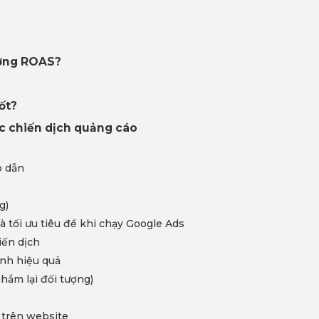
ường ROAS?
ốt?
ác chiến dịch quảng cáo
p dẫn
g)
à tối ưu tiêu đề khi chạy Google Ads
iến dịch
nh hiệu quả
hắm lại đối tượng)
 trên website