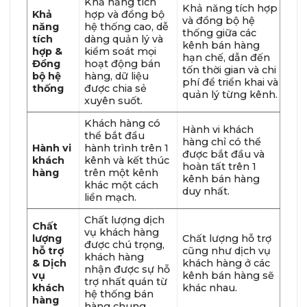
Khả năng tích
Khả năng tích hợp
Khả
hợp và đồng bộ
và đồng bộ hệ
năng
hệ thống cao, dễ
thống giữa các
tích
dàng quản lý và
kênh bán hàng
hợp &
kiểm soát mọi
hạn chế, dẫn đến
Đồng
hoạt động bán
tốn thời gian và chi
bộ hệ
hàng, dữ liệu
phí để triển khai và
thống
được chia sẻ
quản lý từng kênh.
xuyên suốt.
Khách hàng có
Hành vi khách
thể bắt đầu
hàng chỉ có thể
Hành vi
hành trình trên 1
được bắt đầu và
khách
kênh và kết thúc
hoàn tất trên 1
hàng
trên một kênh
kênh bán hàng
khác một cách
duy nhất.
liền mạch.
Chất lượng dịch
Chất
vụ khách hàng
lượng
Chất lượng hỗ trợ
được chú trọng,
hỗ trợ
cũng như dịch vụ
khách hàng
& Dịch
khách hàng ở các
nhận được sự hỗ
vụ
kênh bán hàng sẽ
trợ nhất quán từ
khách
khác nhau.
hệ thống bán
hàng
hàng chung.