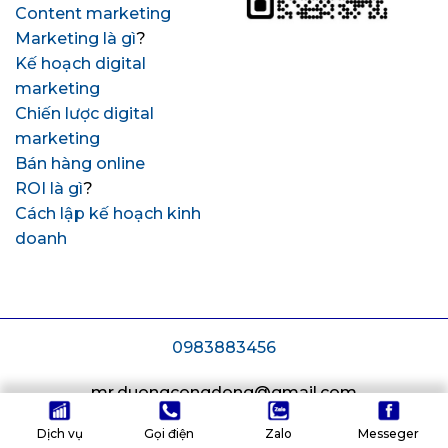
Content marketing
Marketing là gì
?
Kế hoạch digital
marketing
Chiến lược digital
marketing
Bán hàng online
ROI là gì
?
Cách lập kế hoạch kinh
doanh
0983883456
mr.duongcongdong@gmail.com
24 Lê Lâm, Phường Phú Thạnh, Thành phố Hồ Chí Minh
Dịch vụ
Gọi điện
Zalo
Messeger