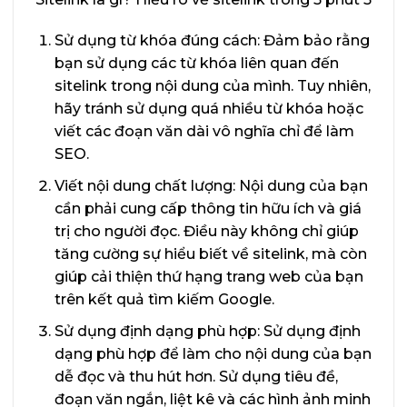
Sử dụng từ khóa đúng cách: Đảm bảo rằng
bạn sử dụng các từ khóa liên quan đến
sitelink trong nội dung của mình. Tuy nhiên,
hãy tránh sử dụng quá nhiều từ khóa hoặc
viết các đoạn văn dài vô nghĩa chỉ để làm
SEO.
Viết nội dung chất lượng: Nội dung của bạn
cần phải cung cấp thông tin hữu ích và giá
trị cho người đọc. Điều này không chỉ giúp
tăng cường sự hiểu biết về sitelink, mà còn
giúp cải thiện thứ hạng trang web của bạn
trên kết quả tìm kiếm Google.
Sử dụng định dạng phù hợp: Sử dụng định
dạng phù hợp để làm cho nội dung của bạn
dễ đọc và thu hút hơn. Sử dụng tiêu đề,
đoạn văn ngắn, liệt kê và các hình ảnh minh