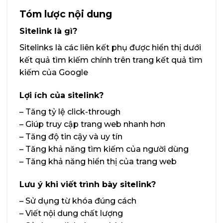
Tóm lược nội dung
Sitelink là gì?
Sitelinks là các liên kết phụ được hiển thị dưới
kết quả tìm kiếm chính trên trang kết quả tìm
kiếm của Google
Lợi ích của sitelink?
– Tăng tỷ lệ click-through
– Giúp truy cập trang web nhanh hơn
– Tăng độ tin cậy và uy tín
– Tăng khả năng tìm kiếm của người dùng
– Tăng khả năng hiển thị của trang web
Lưu ý khi viết trình bày sitelink?
– Sử dụng từ khóa đúng cách
– Viết nội dung chất lượng