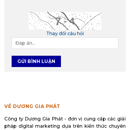
Thay đổi câu hỏi
VỀ DƯƠNG GIA PHÁT
Công ty Dương Gia Phát - đơn vị cung cấp các giải
pháp digital marketing dựa trên kiến thức chuyên