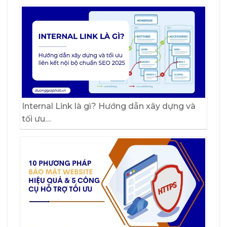
Internal Link là gì? Hướng dẫn xây dựng và
tối ưu…