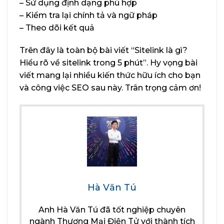
– Sử dụng định dạng phù hợp
– Kiểm tra lại chính tả và ngữ pháp
– Theo dõi kết quả
Trên đây là toàn bộ bài viết “Sitelink là gì?
Hiểu rõ về sitelink trong 5 phút”. Hy vọng bài
viết mang lại nhiều kiến thức hữu ích cho bạn
và công việc SEO sau này. Trân trọng cảm ơn!
Hà Văn Tú
Anh Hà Văn Tú đã tốt nghiệp chuyên
ngành Thương Mại Điện Tử với thành tích