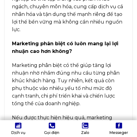
ngách, chuyên môn hóa, cung cấp dịch vụ cá
nhân hóa và tận dụng thế mạnh riêng để tạo
lợi thế bền vững mà không cần nhiều nguồn
lực.
Marketing phân biệt có luôn mang lại lợi
nhuận cao hơn không?
Marketing phân biệt có thể giúp tăng lợi
nhuận nhờ nhắm đúng nhu cầu từng phân
khúc khách hàng. Tuy nhiên, kết quả còn
phụ thuộc vào nhiều yếu tố như mức độ
cạnh tranh, chi phí triển khai và chiến lược
tổng thể của doanh nghiệp.
Nếu được thực hiện hiệu quả, marketing
phân biệt có thể nâng cao khả năng chuyển
đổi, tối ưu chi phí quảng cáo và tạo ra giá trị
Dịch vụ
Gọi điện
Zalo
Messeger