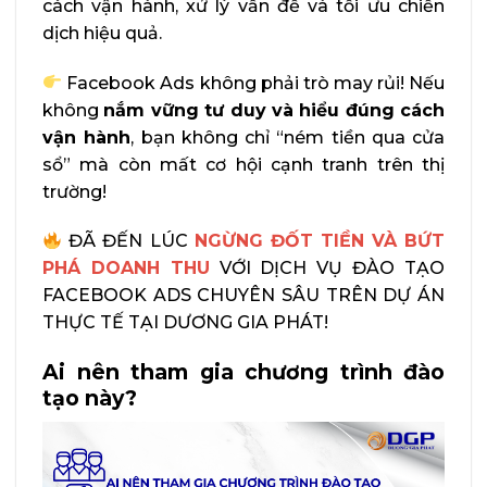
cách vận hành, xử lý vấn đề và tối ưu chiến
dịch hiệu quả.
Facebook Ads không phải trò may rủi! Nếu
không
nắm vững tư duy và hiểu đúng cách
vận hành
, bạn không chỉ “ném tiền qua cửa
sổ” mà còn mất cơ hội cạnh tranh trên thị
trường!
ĐÃ ĐẾN LÚC
NGỪNG ĐỐT TIỀN VÀ BỨT
PHÁ DOANH THU
VỚI DỊCH VỤ ĐÀO TẠO
FACEBOOK ADS CHUYÊN SÂU TRÊN DỰ ÁN
THỰC TẾ TẠI DƯƠNG GIA PHÁT!
Ai nên tham gia chương trình đào
tạo này?