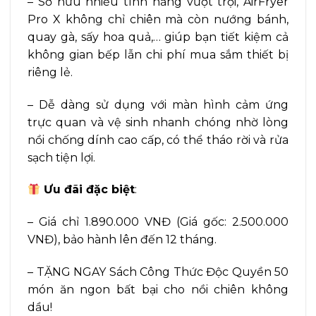
– Sở hữu nhiều tính năng vượt trội, AirFryer
Pro X không chỉ chiên mà còn nướng bánh,
quay gà, sấy hoa quả,… giúp bạn tiết kiệm cả
không gian bếp lẫn chi phí mua sắm thiết bị
riêng lẻ.
– Dễ dàng sử dụng với màn hình cảm ứng
trực quan và vệ sinh nhanh chóng nhờ lòng
nồi chống dính cao cấp, có thể tháo rời và rửa
sạch tiện lợi.
Ưu đãi đặc biệt
:
– Giá chỉ 1.890.000 VNĐ (Giá gốc: 2.500.000
VNĐ), bảo hành lên đến 12 tháng.
– TẶNG NGAY Sách Công Thức Độc Quyền 50
món ăn ngon bất bại cho nồi chiên không
dầu!