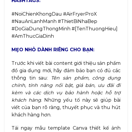
HASHTAGS:
#NoiChienKhongDau #AirFryerProX
#NauAnLanhManh #ThietBiNhaBep
#DoGiaDungThongMinh #[TenThuongHieu]
#AmThucGiaDinh
MẸO NHỎ DÀNH RIÊNG CHO BẠN:
Trước khi viết bài content giới thiệu sản phẩm
đồ gia dụng mới, hãy đảm bảo bạn có đủ các
thông tin sau:
Tên sản phẩm, công dụng
chính, tính năng nổi bật, giá bán, ưu đãi đi
kèm và các dịch vụ bảo hành hoặc hỗ trợ
khách hàng
. Những yếu tố này sẽ giúp bài
viết của bạn rõ ràng, thuyết phục và thu hút
khách hàng hơn.
Tải ngay mẫu template Canva thiết kế ảnh