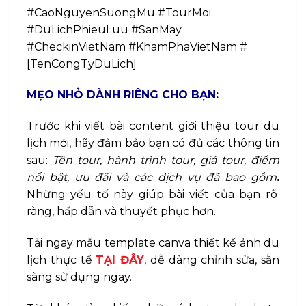
#CaoNguyenSuongMu #TourMoi
#DuLichPhieuLuu #SanMay
#CheckinVietNam #KhamPhaVietNam #
[TenCongTyDuLich]
MẸO NHỎ DÀNH RIÊNG CHO BẠN:
Trước khi viết bài content giới thiệu tour du
lịch mới, hãy đảm bảo bạn có đủ các thông tin
sau:
Tên tour, hành trình tour, giá tour, điểm
nổi bật, ưu đãi và các dịch vụ đã bao gồm
.
Những yếu tố này giúp bài viết của bạn rõ
ràng, hấp dẫn và thuyết phục hơn.
Tải ngay mẫu template canva thiết kế ảnh du
lịch thực tế
TẠI ĐÂY
, dễ dàng chỉnh sửa, sẵn
sàng sử dụng ngay.