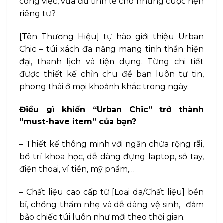
công việc, vừa đủ tinh tế cho những cuộc hẹn
riêng tư?
[Tên Thương Hiệu] tự hào giới thiệu Urban
Chic – túi xách đa năng mang tinh thần hiện
đại, thanh lịch và tiện dụng. Từng chi tiết
được thiết kế chỉn chu để bạn luôn tự tin,
phong thái ở mọi khoảnh khắc trong ngày.
Điều gì khiến “Urban Chic” trở thành
“must-have item” của bạn?
– Thiết kế thông minh với ngăn chứa rộng rãi,
bố trí khoa học, dễ dàng đựng laptop, sổ tay,
điện thoại, ví tiền, mỹ phẩm,…
– Chất liệu cao cấp từ [Loại da/Chất liệu] bền
bỉ, chống thấm nhẹ và dễ dàng vệ sinh, đảm
bảo chiếc túi luôn như mới theo thời gian.